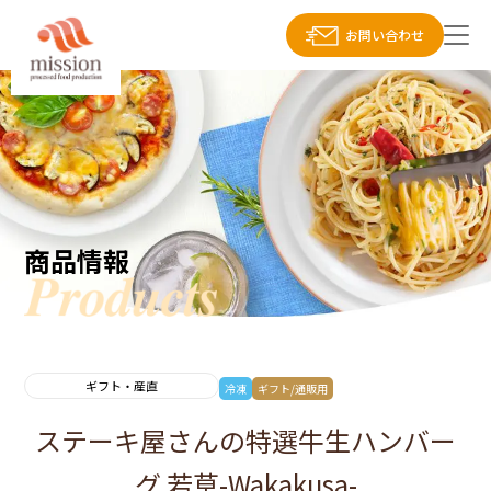
お問い合わせ
商品情報
ギフト・産直
冷凍
ギフト/通販用
ステーキ屋さんの特選牛生ハンバー
グ 若草-Wakakusa-