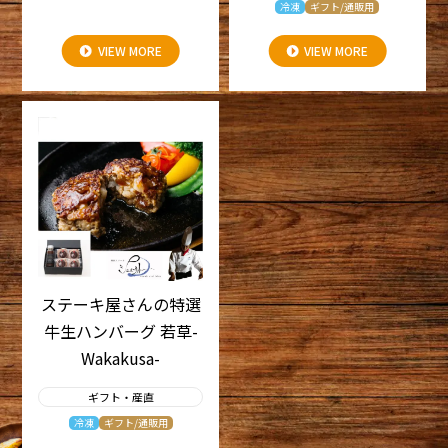
冷凍
ギフト/通販用
VIEW MORE
VIEW MORE
ステーキ屋さんの特選
牛生ハンバーグ 若草-
Wakakusa-
ギフト・産直
冷凍
ギフト/通販用