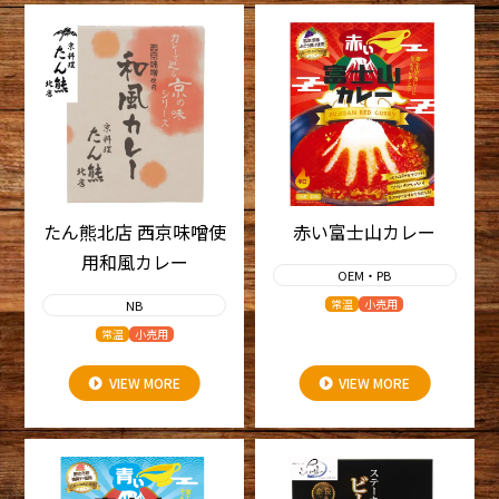
たん熊北店 西京味噌使
赤い富士山カレー
用和風カレー
OEM・PB
常温
小売用
NB
常温
小売用
VIEW MORE
VIEW MORE