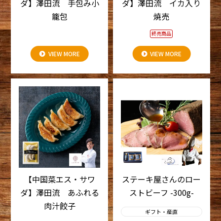
ダ】澤田流 手包み小
ダ】澤田流 イカ入り
籠包
焼売
終売商品
VIEW MORE
VIEW MORE
【中国菜エス・サワ
ステーキ屋さんのロー
ダ】澤田流 あふれる
ストビーフ -300g-
肉汁餃子
ギフト・産直