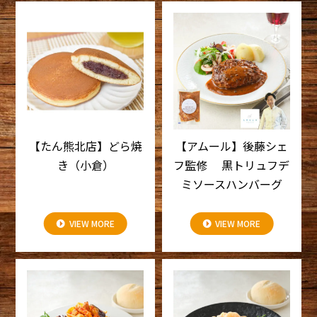
【たん熊北店】どら焼
【アムール】後藤シェ
き（小倉）
フ監修 黒トリュフデ
ミソースハンバーグ
VIEW MORE
VIEW MORE