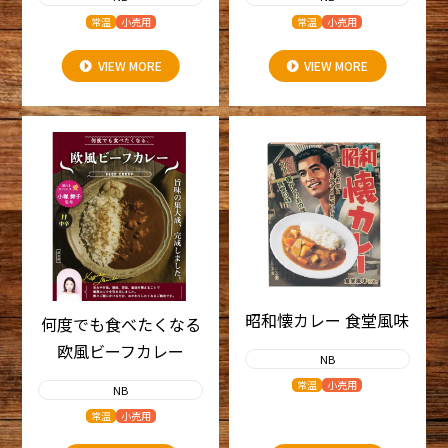
常温
小売用
常温
小売用
VIEW MORE
VIEW MORE
昭和懐カレー 食堂風味
何度でも食べたくなる
欧風ビーフカレー
NB
常温
小売用
NB
常温
小売用