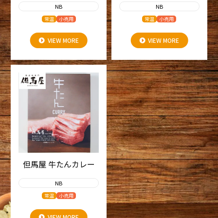
NB
NB
常温
小売用
常温
小売用
VIEW MORE
VIEW MORE
但馬屋 牛たんカレー
NB
常温
小売用
VIEW MORE