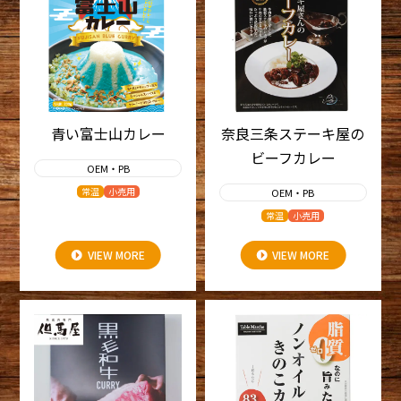
青い富士山カレー
奈良三条ステーキ屋の
ビーフカレー
OEM・PB
常温
小売用
OEM・PB
常温
小売用
VIEW MORE
VIEW MORE