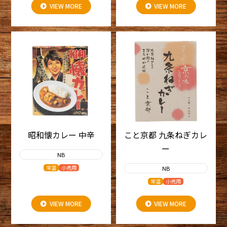
VIEW MORE
VIEW MORE
昭和懐カレー 中辛
こと京都 九条ねぎカレ
ー
NB
常温
小売用
NB
常温
小売用
VIEW MORE
VIEW MORE