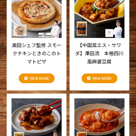
奥田シェフ監修 スモー
【中国菜エス・サワ
クチキンときのこのト
ダ】澤田流 本格四川
マトピザ
風麻婆豆腐
VIEW MORE
VIEW MORE