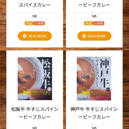
スパイスカレー
ービーフカレー
NB
NB
常温
小売用
常温
小売用
VIEW MORE
VIEW MORE
松阪牛 牛すじスパイシ
神戸牛 牛すじスパイシ
ービーフカレー
ービーフカレー
NB
NB