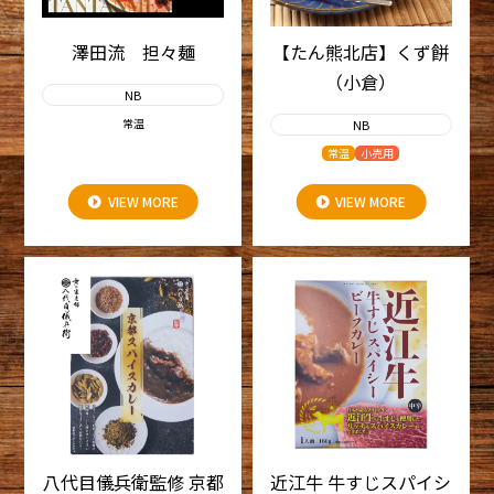
澤田流 担々麺
【たん熊北店】くず餅
（小倉）
NB
常温
NB
常温
小売用
VIEW MORE
VIEW MORE
八代目儀兵衛監修 京都
近江牛 牛すじスパイシ