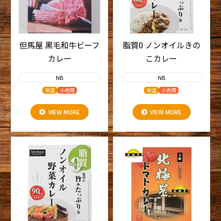
但馬屋 黒毛和牛ビーフ
脂質0 ノンオイルきの
カレー
こカレー
NB
NB
常温
小売用
常温
小売用
VIEW MORE
VIEW MORE